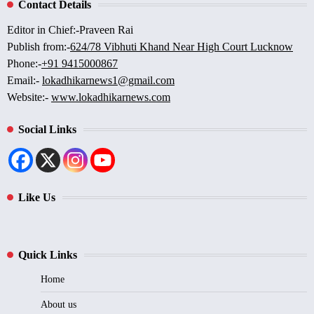
Contact Details
Editor in Chief:-Praveen Rai
Publish from:-
624/78 Vibhuti Khand Near High Court Lucknow
Phone:-
+91 9415000867
Email:-
lokadhikarnews1@gmail.com
Website:-
www.lokadhikarnews.com
Social Links
Like Us
Quick Links
Home
About us