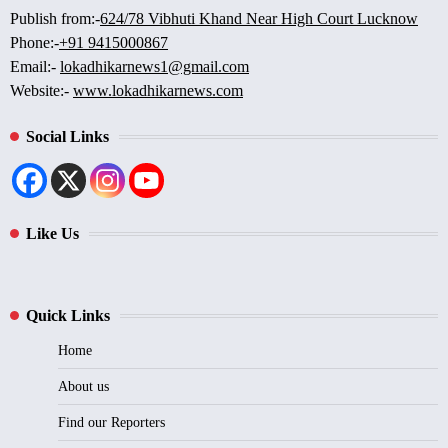
Publish from:-
624/78 Vibhuti Khand Near High Court Lucknow
Phone:-
+91 9415000867
Email:-
lokadhikarnews1@gmail.com
Website:-
www.lokadhikarnews.com
Social Links
Like Us
Quick Links
Home
About us
Find our Reporters