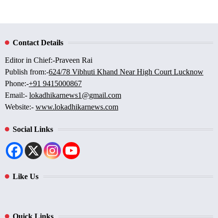
Contact Details
Editor in Chief:-Praveen Rai
Publish from:-
624/78 Vibhuti Khand Near High Court Lucknow
Phone:-
+91 9415000867
Email:-
lokadhikarnews1@gmail.com
Website:-
www.lokadhikarnews.com
Social Links
Like Us
Quick Links