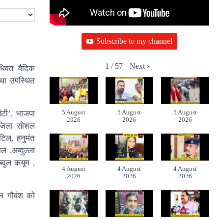
Subscribe to my channel
Next
»
1
/
57
िधिवत वैदिक
 तथा उपस्थित
5 August
5 August
5 August
ंटी’, भाजपा
2026
2026
2026
ा जिला सोशल
टिल, हनुमंत
,अब्दुल्ला
्दुल कयूम ,
4 August
4 August
4 August
2026
2026
2026
वल गौवंश को