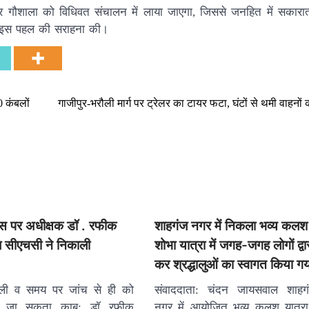
ण कर गौशाला को विधिवत संचालन में लाया जाएगा, जिससे जनहित में सकारा
हेतु इस पहल की सराहना की।
0 कंबलों
गाजीपुर-भरौली मार्ग पर ट्रेलर का टायर फटा, घंटों से थमी वाहनों 
िवस पर अधीक्षक डॉ . रफीक
शाहगंज नगर में निकला भव्य कलश 
 सीएचसी ने निकाली
शोभा यात्रा में जगह-जगह लोगों द्वारा 
कर श्रद्धालुओं का स्वागत किया गय
ैली व समय पर जांच से ही को
संवाददाता: चंदन जायसवाल शाहग
या जा सकता काबू: डॉ रफीक
नगर में आयोजित भव्य कलश यात्रा 