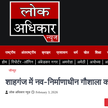
Skip
to
content
राष्ट्रीय
अंतराष्ट्रीय
क्राइम
प्रशासन
धर्म
खेल
शिक्षा
होम
रिपोर्टर -लॉगिन
अंबेडकर नगर
अमरोहा
अमेठी
अयोध्या
अ
जौनपुर
शाहगंज में नव-निर्माणाधीन गौशाला क
लोक अधिकार न्यूज़
February 3, 2026