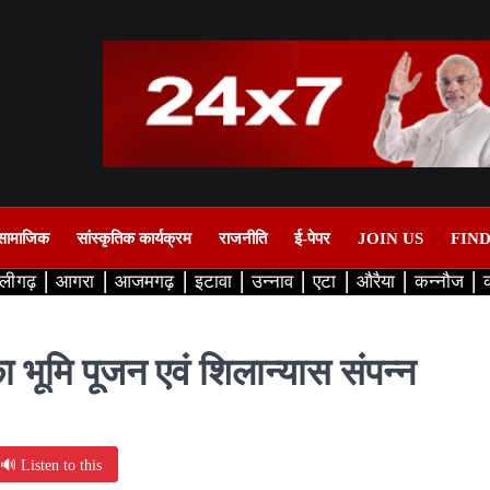
सामाजिक
सांस्कृतिक कार्यक्रम
राजनीति
ई-पेपर
JOIN US
FIN
लीगढ़
आगरा
आजमगढ़
इटावा
उन्नाव
एटा
औरैया
कन्नौज
ा भूमि पूजन एवं शिलान्यास संपन्न
🔊 Listen to this