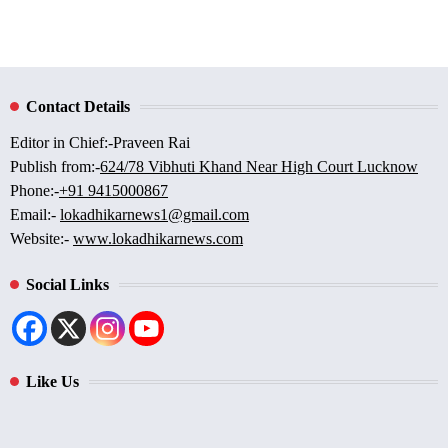
Contact Details
Editor in Chief:-Praveen Rai
Publish from:-
624/78 Vibhuti Khand Near High Court Lucknow
Phone:-
+91 9415000867
Email:-
lokadhikarnews1@gmail.com
Website:-
www.lokadhikarnews.com
Social Links
Like Us