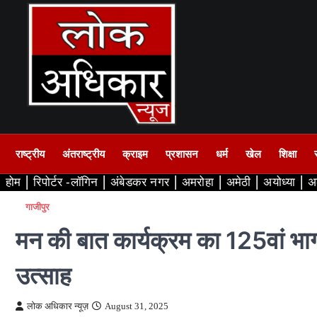
Skip
to
content
राष्ट्रीय
अंतराष्ट्रीय
क्राइम
प्रशासन
धर्म
खेल
शिक्षा
होम
रिपोर्टर -लॉगिन
अंबेडकर नगर
अमरोहा
अमेठी
अयोध्या
अ
गाजीपुर
मन की बात कार्यक्रम का 125वां भाग
उत्साह
लोक अधिकार न्यूज़
August 31, 2025