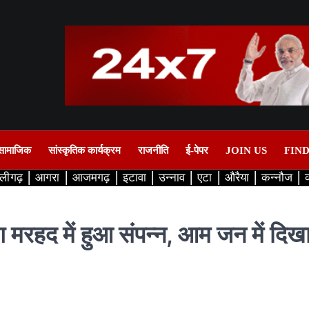
सामाजिक
सांस्कृतिक कार्यक्रम
राजनीति
ई-पेपर
JOIN US
FIN
लीगढ़
आगरा
आजमगढ़
इटावा
उन्नाव
एटा
औरैया
कन्नौज
 मरहद में हुआ संपन्न, आम जन में दिख