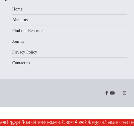
Home
About us
Find our Reporters
Join us
Privacy Policy
Contact us
Facebook
Youtube
Twitter
Instr
हमारे यूट्यूब चैनल को सबस्क्राइब करें, साथ मे हमारे फेसबुक को लाइक जरूर करे