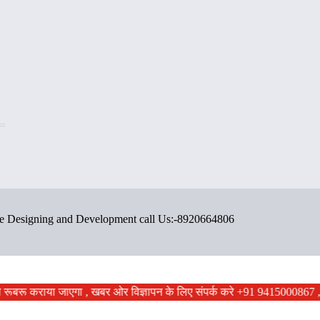
ite Designing and Development call Us:-8920664806
ं से रूबरू कराया जाएगा , खबर ओर विज्ञापन के लिए संपर्क करे +91 9415000867 ,