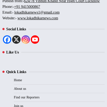
Publish from:-
624/78 Vibhuti Khand Near High Court Lucknow
Phone:-
+91 9415000867
Email:-
lokadhikarnews1@gmail.com
Website:-
www.lokadhikarnews.com
Social Links
Like Us
Quick Links
Home
About us
Find our Reporters
Join us