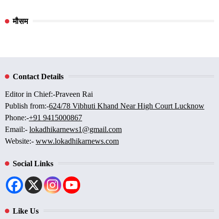
मौसम
Contact Details
Editor in Chief:-Praveen Rai
Publish from:-
624/78 Vibhuti Khand Near High Court Lucknow
Phone:-
+91 9415000867
Email:-
lokadhikarnews1@gmail.com
Website:-
www.lokadhikarnews.com
Social Links
Like Us