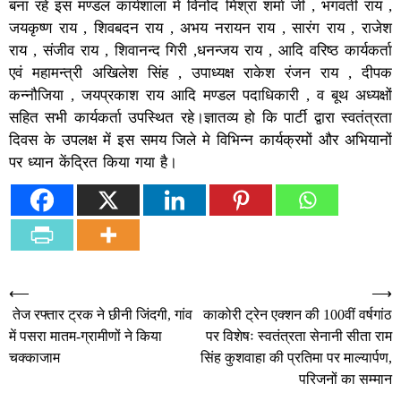
बना रहे इस मण्डल कार्यशाला में विनोद मिश्रा शर्मा जी , भगवती राय ,
जयकृष्ण राय , शिवबदन राय , अभय नरायन राय , सारंग राय , राजेश
राय , संजीव राय , शिवानन्द गिरी ,धनन्जय राय , आदि वरिष्ठ कार्यकर्ता
एवं महामन्त्री अखिलेश सिंह , उपाध्यक्ष राकेश रंजन राय , दीपक
कन्नौजिया , जयप्रकाश राय आदि मण्डल पदाधिकारी , व बूथ अध्यक्षों
सहित सभी कार्यकर्ता उपस्थित रहे।ज्ञातव्य हो कि पार्टी द्वारा स्वतंत्रता
दिवस के उपलक्ष में इस समय जिले मे विभिन्न कार्यक्रमों और अभियानों
पर ध्यान केंद्रित किया गया है।
Post
⟵
⟶
तेज रफ्तार ट्रक ने छीनी जिंदगी, गांव
काकोरी ट्रेन एक्शन की 100वीं वर्षगांठ
navigation
में पसरा मातम-ग्रामीणों ने किया
पर विशेषः स्वतंत्रता सेनानी सीता राम
चक्काजाम
सिंह कुशवाहा की प्रतिमा पर माल्यार्पण,
परिजनों का सम्मान