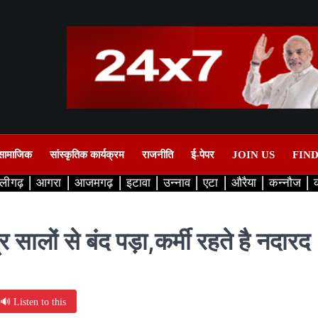
सामाजिक
सांस्कृतिक कार्यक्रम
राजनीति
ई-पेपर
JOIN US
FIN
लीगढ़
आगरा
आजमगढ़
इटावा
उन्नाव
एटा
औरैया
कन्नौज
 सालों से बंद पड़ा,कर्मी रहते है नदारद
🔊 Listen to this