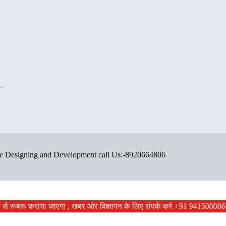
ite Designing and Development call Us:-8920664806
ं से रूबरू कराया जाएगा , खबर ओर विज्ञापन के लिए संपर्क करे +91 9415000867 ,