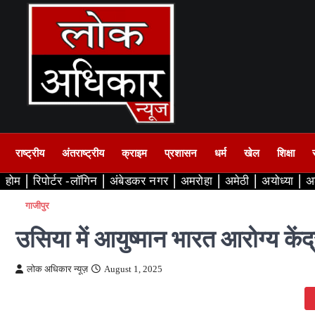
Skip
to
content
राष्ट्रीय
अंतराष्ट्रीय
क्राइम
प्रशासन
धर्म
खेल
शिक्षा
होम
रिपोर्टर -लॉगिन
अंबेडकर नगर
अमरोहा
अमेठी
अयोध्या
अ
गाजीपुर
उसिया में आयुष्मान भारत आरोग्य केंद्र
लोक अधिकार न्यूज़
August 1, 2025