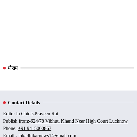
मौसम
Contact Details
Editor in Chief:-Praveen Rai
Publish from:-
624/78 Vibhuti Khand Near High Court Lucknow
Phone:-
+91 9415000867
Email:-
lokadhikarnews1@gmail.com