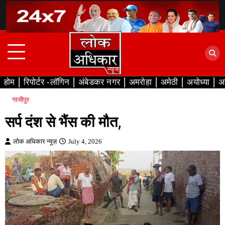
Skip
to
content
होम
रिपोर्टर -लॉगिन
अंबेडकर नगर
अमरोहा
अमेठी
अयोध्या
अ
गाजीपुर
सर्प दंश से भैंस की मौत,
लोक अधिकार न्यूज़
July 4, 2026