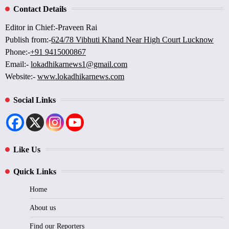
Contact Details
Editor in Chief:-Praveen Rai
Publish from:-
624/78 Vibhuti Khand Near High Court Lucknow
Phone:-
+91 9415000867
Email:-
lokadhikarnews1@gmail.com
Website:-
www.lokadhikarnews.com
Social Links
Like Us
Quick Links
Home
About us
Find our Reporters