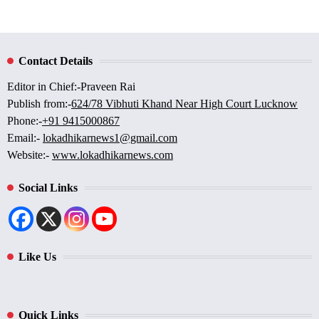
Contact Details
Editor in Chief:-Praveen Rai
Publish from:-
624/78 Vibhuti Khand Near High Court Lucknow
Phone:-
+91 9415000867
Email:-
lokadhikarnews1@gmail.com
Website:-
www.lokadhikarnews.com
Social Links
Like Us
Quick Links