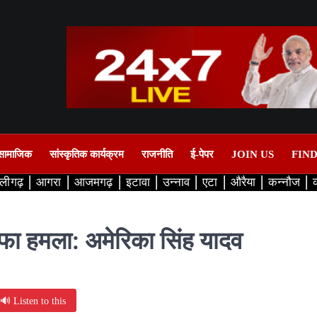
सामाजिक
सांस्कृतिक कार्यक्रम
राजनीति
ई-पेपर
JOIN US
FIN
लीगढ़
आगरा
आजमगढ़
इटावा
उन्नाव
एटा
औरैया
कन्नौज
रफा हमला: अमेरिका सिंह यादव
🔊 Listen to this