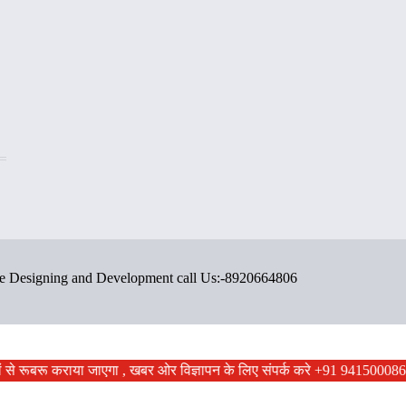
ite Designing and Development call Us:-8920664806
ों से रूबरू कराया जाएगा , खबर ओर विज्ञापन के लिए संपर्क करे +91 9415000867 