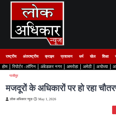
Skip
to
content
राष्ट्रीय
अंतराष्ट्रीय
क्राइम
प्रशासन
धर्म
खेल
शिक्षा
होम
रिपोर्टर -लॉगिन
अंबेडकर नगर
अमरोहा
अमेठी
अयोध्या
अ
गाजीपुर
मजदूरों के अधिकारों पर हो रहा चौत
लोक अधिकार न्यूज़
May 1, 2026