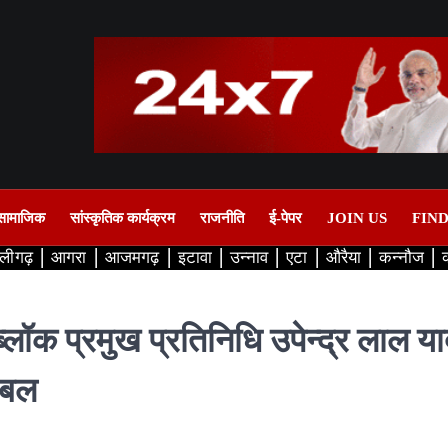
सामाजिक
सांस्कृतिक कार्यक्रम
राजनीति
ई-पेपर
JOIN US
FIN
लीगढ़
आगरा
आजमगढ़
इटावा
उन्नाव
एटा
औरैया
कन्नौज
ब्लॉक प्रमुख प्रतिनिधि उपेन्द्र लाल य
 बल