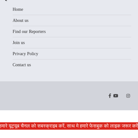
Home
About us
Find our Reporters
Join us
Privacy Policy
Contact us
Facebook
Youtube
Twitter
Instr
हमारे यूट्यूब चैनल को सबस्क्राइब करें, साथ मे हमारे फेसबुक को लाइक जरूर करे