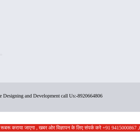
ite Designing and Development call Us:-8920664806
ं से रूबरू कराया जाएगा , खबर ओर विज्ञापन के लिए संपर्क करे +91 9415000867 ,