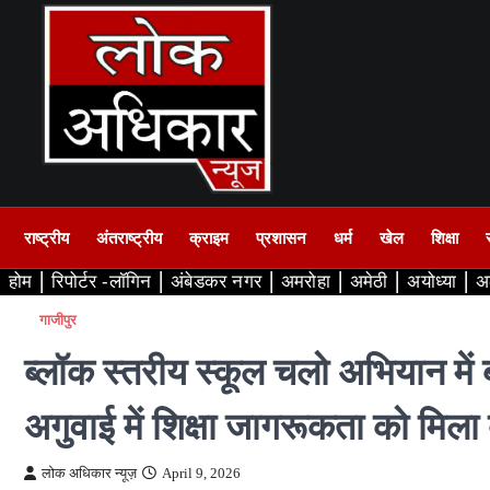
Skip
to
content
राष्ट्रीय
अंतराष्ट्रीय
क्राइम
प्रशासन
धर्म
खेल
शिक्षा
होम
रिपोर्टर -लॉगिन
अंबेडकर नगर
अमरोहा
अमेठी
अयोध्या
अ
गाजीपुर
ब्लॉक स्तरीय स्कूल चलो अभियान में 
अगुवाई में शिक्षा जागरूकता को मिला
लोक अधिकार न्यूज़
April 9, 2026