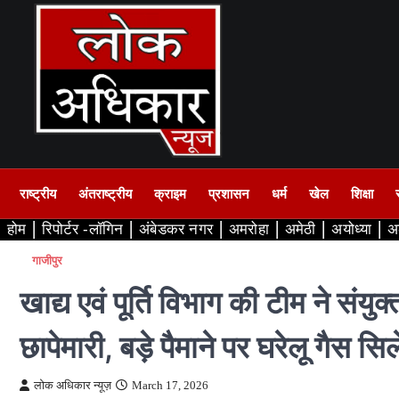
Skip
to
content
राष्ट्रीय
अंतराष्ट्रीय
क्राइम
प्रशासन
धर्म
खेल
शिक्षा
होम
रिपोर्टर -लॉगिन
अंबेडकर नगर
अमरोहा
अमेठी
अयोध्या
अ
गाजीपुर
खाद्य एवं पूर्ति विभाग की टीम ने संयु
छापेमारी, बड़े पैमाने पर घरेलू गैस 
लोक अधिकार न्यूज़
March 17, 2026