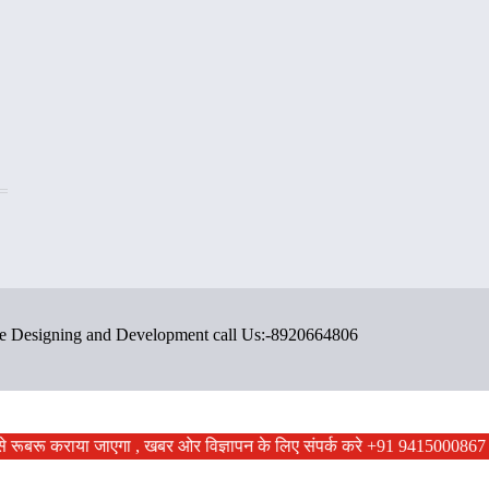
ite Designing and Development call Us:-8920664806
ों से रूबरू कराया जाएगा , खबर ओर विज्ञापन के लिए संपर्क करे +91 9415000867 