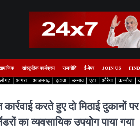
सामाजिक
सांस्कृतिक कार्यक्रम
राजनीति
ई-पेपर
JOIN US
FIN
लीगढ़
आगरा
आजमगढ़
इटावा
उन्नाव
एटा
औरैया
कन्नौज
क्त कार्रवाई करते हुए दो मिठाई दुकानों प
सिलेंडरों का व्यवसायिक उपयोग पाया गया