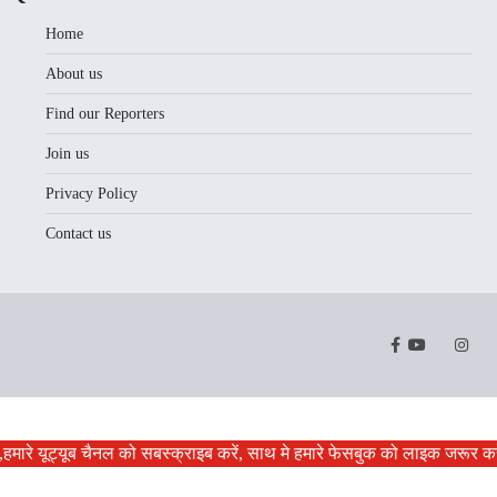
Home
About us
Find our Reporters
Join us
Privacy Policy
Contact us
Facebook
Youtube
Twitter
Instr
हमारे यूट्यूब चैनल को सबस्क्राइब करें, साथ मे हमारे फेसबुक को लाइक जरूर करे