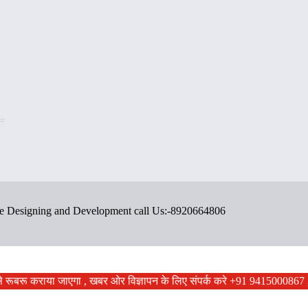
ite Designing and Development call Us:-8920664806
ं से रूबरू कराया जाएगा , खबर ओर विज्ञापन के लिए संपर्क करे +91 9415000867 ,