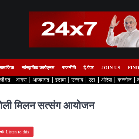
सामाजिक
सांस्कृतिक कार्यक्रम
राजनीति
ई-पेपर
JOIN US
FIN
लीगढ़
आगरा
आजमगढ़
इटावा
उन्नाव
एटा
औरैया
कन्नौज
 होली मिलन सत्संग आयोजन
🔊 Listen to this