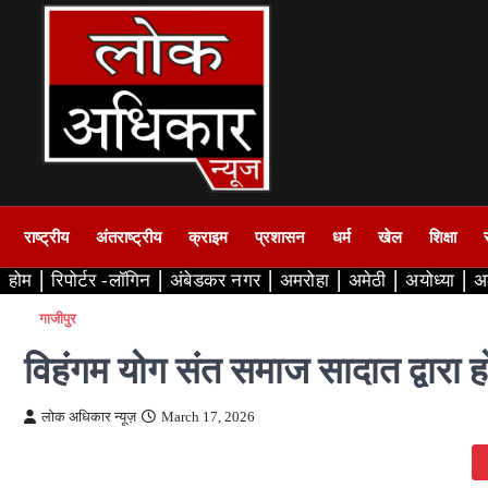
Skip
to
content
राष्ट्रीय
अंतराष्ट्रीय
क्राइम
प्रशासन
धर्म
खेल
शिक्षा
होम
रिपोर्टर -लॉगिन
अंबेडकर नगर
अमरोहा
अमेठी
अयोध्या
अ
गाजीपुर
विहंगम योग संत समाज सादात द्वारा
लोक अधिकार न्यूज़
March 17, 2026