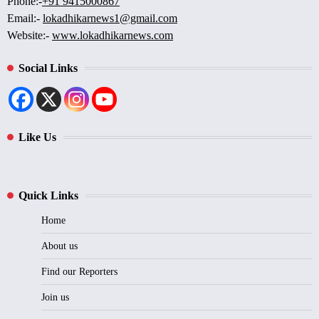
Phone:-
+91 9415000867
Email:-
lokadhikarnews1@gmail.com
Website:-
www.lokadhikarnews.com
Social Links
Like Us
Quick Links
Home
About us
Find our Reporters
Join us