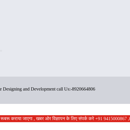
ite Designing and Development call Us:-8920664806
ों से रूबरू कराया जाएगा , खबर ओर विज्ञापन के लिए संपर्क करे +91 9415000867 