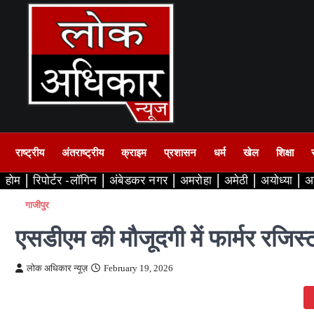
Skip
to
content
राष्ट्रीय
अंतराष्ट्रीय
क्राइम
प्रशासन
धर्म
खेल
शिक्षा
होम
रिपोर्टर -लॉगिन
अंबेडकर नगर
अमरोहा
अमेठी
अयोध्या
अ
गाजीपुर
एसडीएम की मौजूदगी में फार्मर रजिस्टर
लोक अधिकार न्यूज़
February 19, 2026