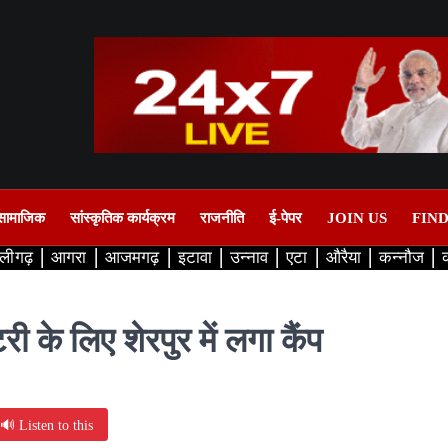
सामाजिक
सांस्कृतिक कार्यक्रम
राजनीति
ई-पेपर
JOIN US
FIN
लीगढ़
आगरा
आजमगढ़
इटावा
उन्नाव
एटा
औरैया
कन्नौज
ी के लिए शेरपुर में लगा कैंप
🔊 Listen to this