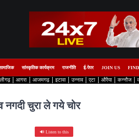
सामाजिक
सांस्कृतिक कार्यक्रम
राजनीति
ई-पेपर
JOIN US
FIN
लीगढ़
आगरा
आजमगढ़
इटावा
उन्नाव
एटा
औरैया
कन्नौज
 नगदी चुरा ले गये चोर
🔊 Listen to this