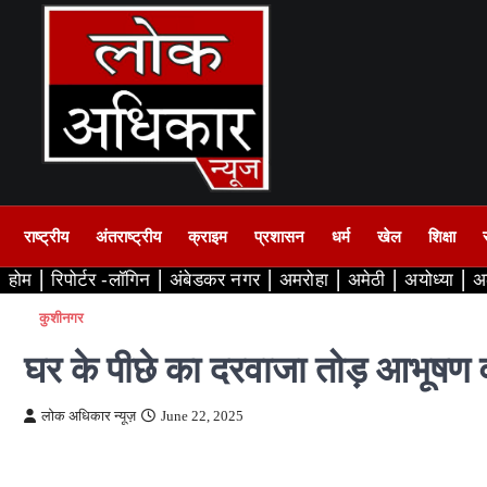
Skip
to
content
राष्ट्रीय
अंतराष्ट्रीय
क्राइम
प्रशासन
धर्म
खेल
शिक्षा
होम
रिपोर्टर -लॉगिन
अंबेडकर नगर
अमरोहा
अमेठी
अयोध्या
अ
कुशीनगर
घर के पीछे का दरवाजा तोड़ आभूषण व
लोक अधिकार न्यूज़
June 22, 2025