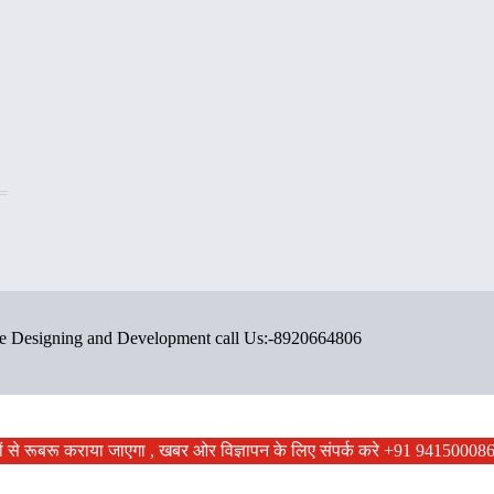
ite Designing and Development call Us:-8920664806
ों से रूबरू कराया जाएगा , खबर ओर विज्ञापन के लिए संपर्क करे +91 9415000867 