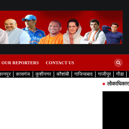
D OUR REPORTERS
CONTACT US
कानपुर
कासगंज
कुशीनगर
कौशांबी
गाजियाबाद
गाजीपुर
गोंडा
लोकाधिकार 