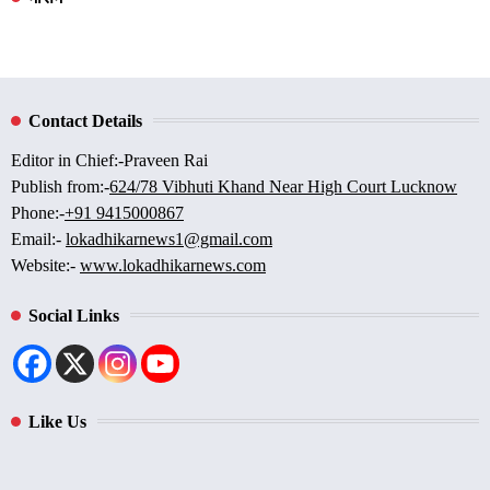
Contact Details
Editor in Chief:-Praveen Rai
Publish from:-
624/78 Vibhuti Khand Near High Court Lucknow
Phone:-
+91 9415000867
Email:-
lokadhikarnews1@gmail.com
Website:-
www.lokadhikarnews.com
Social Links
Like Us